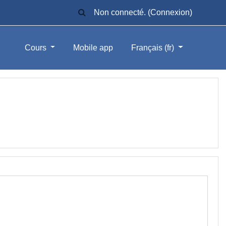
ACTIVER/DÉSACTIVER LA SAISIE DE
Non connecté. (
Connexion
)
Cours
Mobile app
Français ‎(fr)‎