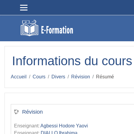
Passer au contenu principal
Informations du cours
Accueil
Cours
Divers
Révision
Résumé
Révision
Enseignant:
Agbessi Hodore Yaovi
Enseignant:
DIALLO Ibrahima