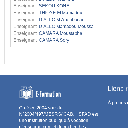
Enseignant:
SEKOU KONE
Enseignant:
THIOYE M Mamadou
Enseignant:
DIALLO M.Aboubacar
Enseignant:
DIALLO Mamadou Moussa
Enseignant:
CAMARA Moustapha
Enseignant:
CAMARA Sory
Liens 
À propos 
Créé en 2004 sous le
N°2004/497/MESRS/ CAB, l'ISFAD est
une institution publique à vocation
d'enseignement et de recherche à