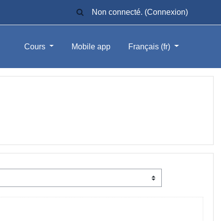
ACTIVER/DÉSACTIVER LA SAISIE DE
Non connecté. (
Connexion
)
Cours
Mobile app
Français ‎(fr)‎