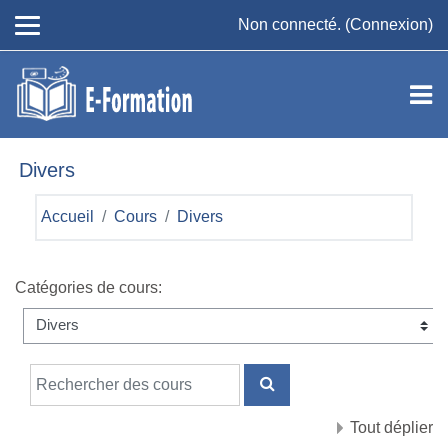
Passer au contenu principal
Non connecté. (
Connexion
)
Divers
Accueil
Cours
Divers
Catégories de cours:
Rechercher des cours
RECHERCHER DES COU
Tout déplier