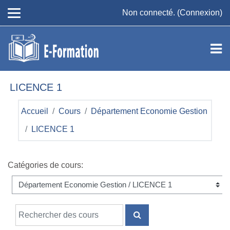
Passer au contenu principal
Non connecté. (
Connexion
)
LICENCE 1
Accueil
Cours
Département Economie Gestion
LICENCE 1
Catégories de cours:
Rechercher des cours
RECHERCHER DES COU